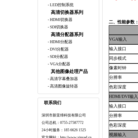
-
LED控制系统
高清切换器系列
-
HDMI切换器
二、
性能参数
-
SDI切换器
高清分配器系列
VGA输入
-
HDMI分配器
输入接口
-
DVI分配器
-
SDI分配器
同步模式
-
VGA分配器
像素时钟
其他图像处理产品
分辨率
-
高清字幕叠加器
-
高清图像旋转器
色彩深度
HDMI/DVI输
联系我们
输入接口
深圳市新亚缔科技有限公司
分辨率
公司总机：0755-27587772
色彩深度
24小时服务：185 6626 1525
视频输入
官方网站：http://www.xinyad.cn