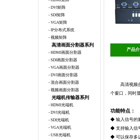
-
DVI矩阵
-
SDI矩阵
-
VGA矩阵
-
IP分布式系统
-
视频矩阵
高清画面分割器系列
产品介
-
HDMI画面分割器
-
SDI画面分割器
-
VGA画面分割器
-
DVI画面分割器
-
混合画面分割器
高清视频
-
视频画面分割器
个窗口，同时
光端机传输器系列
-
HDMI光端机
功能特点：
-
DVI光端机
◆
输入信号的
-
SDI光端机
-
VGA光端机
◆
支持输入信
-
USB光端机
◆
可以保存多