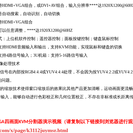
DMI+VGA组合，或DVI+AV组合，输入分辨率****达1920X1200@60H
号自动搜索，自动识别，自动切换
HDMI+VGA组合
任意调整，****达1920X1200@60HZ
式：上位机软件控制；遥控器控制；面板按键控制；键盘鼠标控制
支持HDMI音频输入和输出，支持KVM功能，实现鼠标和键盘的切换
支持4路信号输入；3U机箱：支持5-16路信号输入
像处理技术
入信号在内部按RGB4:4:4或YUV4:4:4处理，不会因为按YUV4:2:2或
的问题。
先进的缩放技术使得窗口缩放后的效果比其他产品更加清晰，运动画面更流畅
信号输入，能够自动进行色彩校正和几何位置校正，不存在非标准或长距离
/VGA四画面KVM分割器演示
视频（请复制以下链接到浏览器进行观
q.com/x/page/k3112juymsr.html