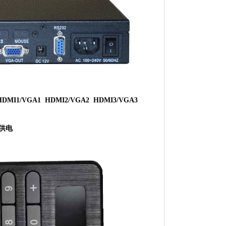
HDMI1/VGA1 HDMI2/VGA2 HDMI3/VGA3
流供电