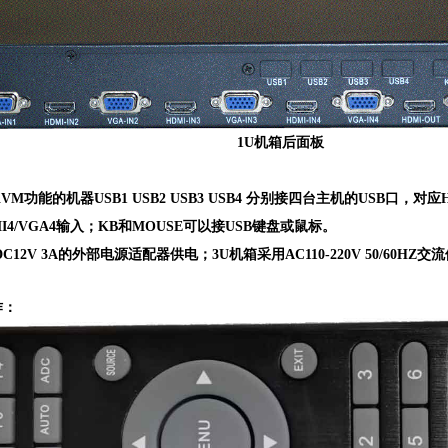
1U
机箱后面板
KVM
功能的机器
USB1 USB2 USB3 USB4
分别接四台主机的
USB
口，对应
I4/VGA4
输入；
KB
和
MOUSE
可以接
USB
键盘或鼠标。
DC12V 3A的外部电源适配器供电；3U机箱采用AC110-220V 50/60HZ交
作：