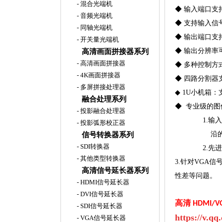
-
混合光端机
◆
输入端口支持H
-
音频光端机
◆
支持输入信
-
同轴光端机
◆
输出端口支持
-
开关量光端机
◆
输出分辨率可以
高清画面拼接器系列
-
高清画面拼接器
◆
多种控制方
-
4K画面拼接器
◆
四路分割器
-
多屏拼接处理器
◆
1U小机箱：
融合处理系列
◆ 专业级的图
-
投影融合处理器
1.输
-
投影弧形校正器
沿
信号转换器系列
-
SDI转换器
2.
-
其他类型转换器
3.针对VGA
高清信号延长器系列
性差等问题。
-
HDMI信号延长器
-
DVI信号延长器
高清 HDMI
-
SDI信号延长器
https://v.q
-
VGA信号延长器